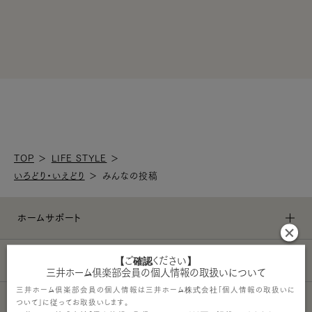
TOP
＞
LIFE STYLE
＞
いろどり・いえどり
＞
みんなの投稿
ホームサポート
【ご確認ください】
ライフスタイル
三井ホーム倶楽部会員の個人情報の取扱いについて
三井ホーム倶楽部会員の個人情報は三井ホーム株式会社「個人情報の取扱いに
その他サービス
ついて」に従ってお取扱いします。