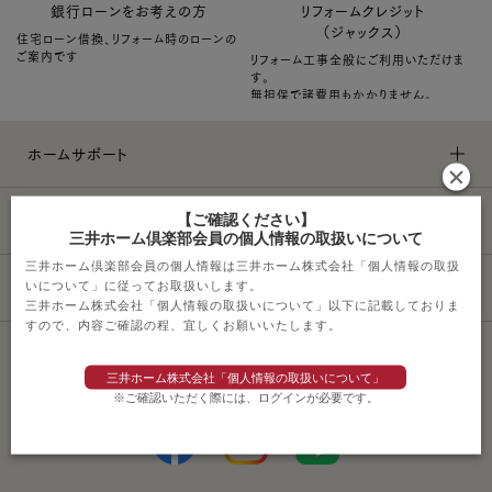
銀行ローンをお考えの方
リフォームクレジット
（ジャックス）
住宅ローン借換、リフォーム時のローンの
ご案内です
リフォーム工事全般にご利用いただけま
す。
無担保で諸費用もかかりません。
ホームサポート
ライフスタイル
【ご確認ください】
三井ホーム倶楽部会員の個人情報の取扱いについて
三井ホーム倶楽部会員の個人情報は三井ホーム株式会社「個人情報の取扱
その他サービス
いについて」に従ってお取扱いします。
三井ホーム株式会社「個人情報の取扱いについて」以下に記載しておりま
すので、内容ご確認の程、宜しくお願いいたします。
ソーシャルメディアポリシー
三井ホーム株式会社「個人情報の取扱いについて」
※ご確認いただく際には、ログインが必要です。