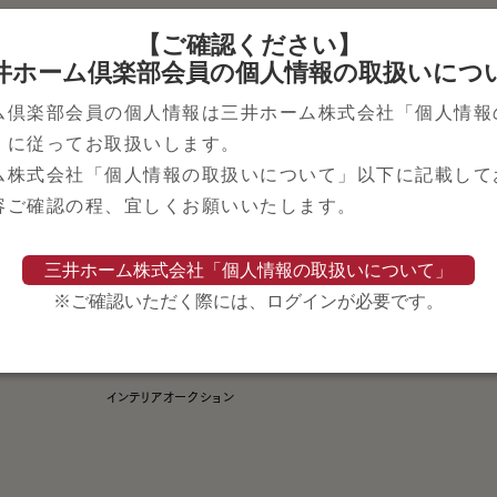
ライフスタイル
その他サービス
【ご確認ください】
井ホーム倶楽部会員の個人情報の取扱いにつ
世界のすまい
スムストック
HOME DIY
名義変更・ご売却
ム倶楽部会員の個人情報は三井ホーム株式会社「個人情報
コラム
保険のご相談
」に従ってお取扱いします。
RECIPE
ローンのご相談
ム株式会社「個人情報の取扱いについて」以下に記載して
MAGAZINE
三井不動産グルー
容ご確認の程、宜しくお願いいたします。
SPECIAL EVENT
WITH DOCTOR
いろどり・いえどり
三井不動産グル
三井ホーム株式会社「個人情報の取扱いについて」
Mitsuihome Original Wallpaper
三井ホームグルー
※ご確認いただく際には、ログインが必要です。
Design
三井ホームからの
MITSUIHOME PREMIUM CHENNEL
インテリアオークション