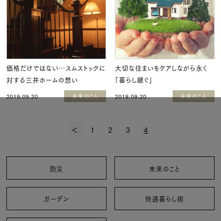
価格だけではない…スムストックに
大切な住まいをケアしながら永く
対する三井ホームの想い
「暮らし継ぐ」
2019.09.20
未来のこと
2019.09.20
未来のこと
＜
1
2
3
4
防災
未来のこと
ガーデン
快適暮らし術