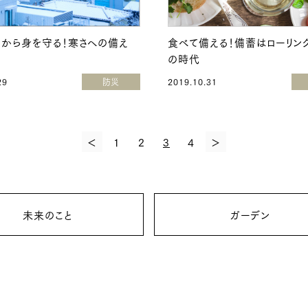
から身を守る！寒さへの備え
食べて備える！備蓄はローリン
の時代
29
防災
2019.10.31
＜
1
2
3
4
＞
未来のこと
ガーデン