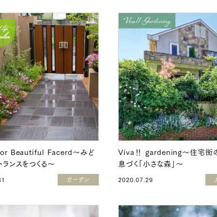
for Beautiful Facerd～みど
Viva‼ gardening～住宅
トランスをつくる～
息づく「小さな森」～
31
ガーデン
2020.07.29