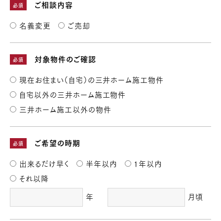
ご相談内容
改定 2017年10月1日
必須
改定 2017年11月1日
名義変更
ご売却
改定 2018年4月1日
改定 2019年4月1日
改定 2021年7月1日
対象物件のご確認
必須
改定 2021年7月16日
改定 2022年4月1日
現在お住まい（自宅）の三井ホーム施工物件
改定 2022年6月1日
自宅以外の三井ホーム施工物件
三井ホーム施工以外の物件
ご希望の時期
必須
出来るだけ早く
半年以内
1年以内
それ以降
年
月頃