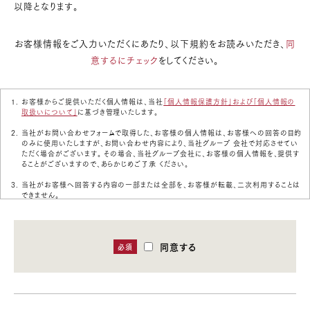
以降となります。
お客様情報をご入力いただくにあたり、以下規約をお読みいただき、
同
意するにチェック
をしてください。
お客様からご提供いただく個人情報は、当社
「個人情報保護方針」および「個人情報の
取扱いについて」
に基づき管理いたします。
当社がお問い合わせフォームで取得した、お客様の個人情報は、お客様への回答の目的
のみに使用いたしますが、お問い合わせ内容により、当社グループ 会社で対応させてい
ただく場合がございます。 その場合、当社グループ会社に、お客様の個人情報を、提供す
ることがございますので、あらかじめご了承 ください。
当社がお客様へ回答する内容の一部または全部を、お客様が転載、二次利用することは
できません。
土日祝日にいただいたお問い合わせについては、翌営業日以降の回答となりますので、
あらかじめご了承ください。
同意する
商品・サービス等の営業に関するお問い合わせについては返信いたしかねますのでご了
必須
承ください。
制定 2005年4月1日
改定 2013年6月26日